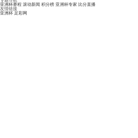
专题导航
亚洲杯赛程
滚动新闻
积分榜
亚洲杯专家
比分直播
友情链接
亚洲杯
足彩网