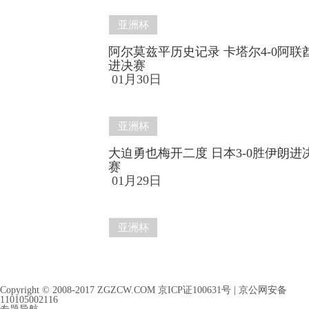
亚洲杯
阿尔莫兹平历史记录 卡塔尔4-0阿联
进决赛
01月30日
亚洲杯
大迫勇也梅开二度 日本3-0胜伊朗进
赛
01月29日
亚洲杯
Copyright © 2008-2017 ZGZCW.COM 京ICP证100631号 | 京公网安备
110105002116